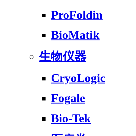
ProFoldin
BioMatik
生物仪器
CryoLogic
Fogale
Bio-Tek