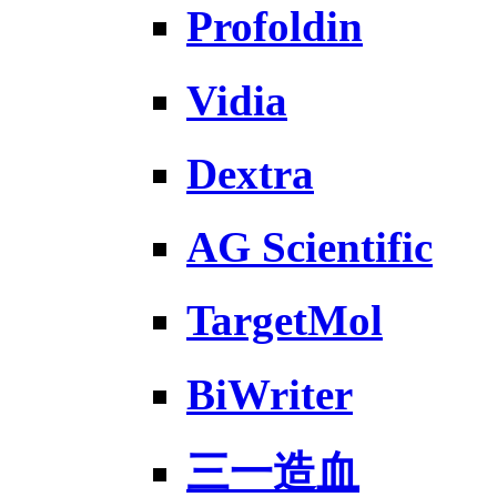
Profoldin
Vidia
Dextra
AG Scientific
TargetMol
BiWriter
三一造血