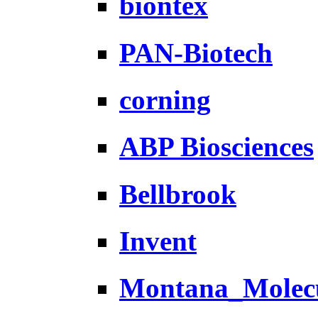
biontex
PAN-Biotech
corning
ABP Biosciences
Bellbrook
Invent
Montana_Molec