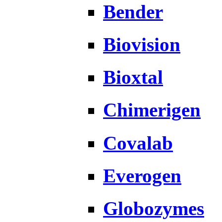
Bender
Biovision
Bioxtal
Chimerigen
Covalab
Everogen
Globozymes