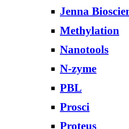
Jenna Bioscie
Methylation
Nanotools
N-zyme
PBL
Prosci
Proteus