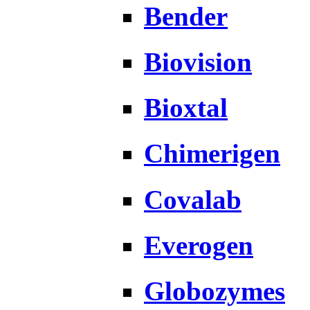
Bender
Biovision
Bioxtal
Chimerigen
Covalab
Everogen
Globozymes