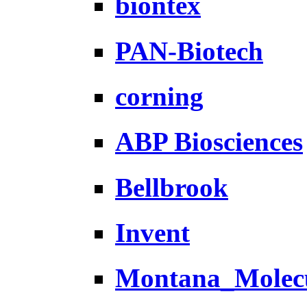
biontex
PAN-Biotech
corning
ABP Biosciences
Bellbrook
Invent
Montana_Molec