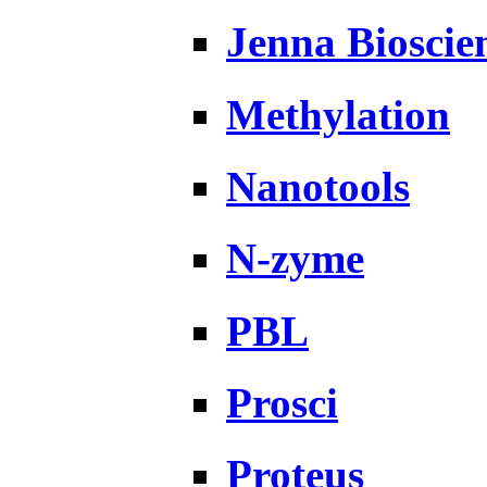
Jenna Bioscie
Methylation
Nanotools
N-zyme
PBL
Prosci
Proteus