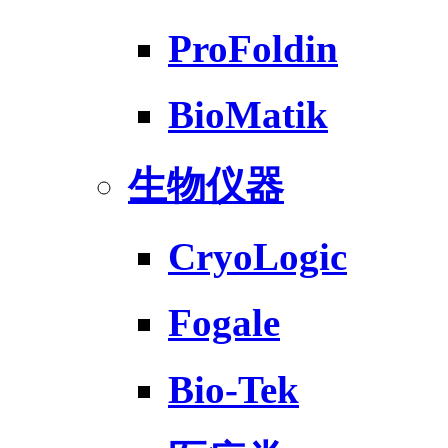
ProFoldin
BioMatik
生物仪器
CryoLogic
Fogale
Bio-Tek