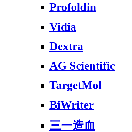
Profoldin
Vidia
Dextra
AG Scientific
TargetMol
BiWriter
三一造血