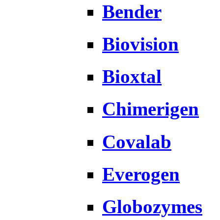
Bender
Biovision
Bioxtal
Chimerigen
Covalab
Everogen
Globozymes