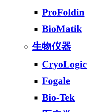
ProFoldin
BioMatik
生物仪器
CryoLogic
Fogale
Bio-Tek