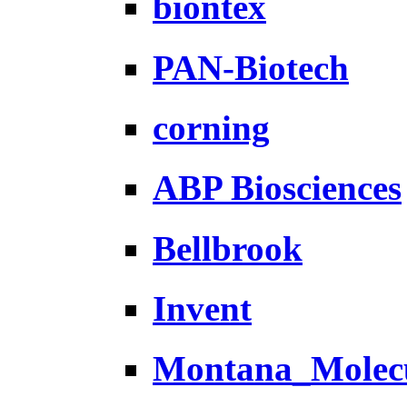
biontex
PAN-Biotech
corning
ABP Biosciences
Bellbrook
Invent
Montana_Molec