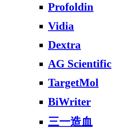
Profoldin
Vidia
Dextra
AG Scientific
TargetMol
BiWriter
三一造血