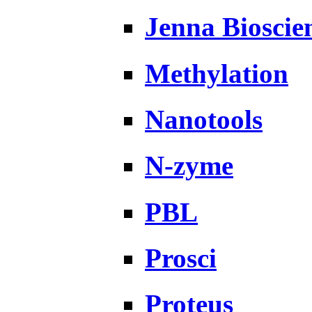
Jenna Bioscie
Methylation
Nanotools
N-zyme
PBL
Prosci
Proteus